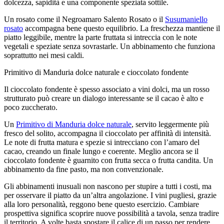
dolcezza, sapidità e una componente speziata sottile.
Un rosato come il Negroamaro Salento Rosato o il
Susumaniello
rosato
accompagna bene questo equilibrio. La freschezza mantiene il
piatto leggibile, mentre la parte fruttata si intreccia con le note
vegetali e speziate senza sovrastarle. Un abbinamento che funziona
soprattutto nei mesi caldi.
Primitivo di Manduria dolce naturale e cioccolato fondente
Il cioccolato fondente è spesso associato a vini dolci, ma un rosso
strutturato può creare un dialogo interessante se il cacao è alto e
poco zuccherato.
Un
Primitivo di Manduria dolce naturale
, servito leggermente più
fresco del solito, accompagna il cioccolato per affinità di intensità.
Le note di frutta matura e spezie si intrecciano con l’amaro del
cacao, creando un finale lungo e coerente. Meglio ancora se il
cioccolato fondente è guarnito con frutta secca o frutta candita. Un
abbinamento da fine pasto, ma non convenzionale.
Gli abbinamenti inusuali non nascono per stupire a tutti i costi, ma
per osservare il piatto da un’altra angolazione. I vini pugliesi, grazie
alla loro personalità, reggono bene questo esercizio. Cambiare
prospettiva significa scoprire nuove possibilità a tavola, senza tradire
il territorio. A volte basta spostare il calice di un passo per rendere