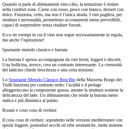
Quando si parla di abbinamenti vino-cibo, la tentazione è restare
nella comfort zone. Carne con rosso, pesce con bianco, dessert con
dolce. Funziona, certo, ma non è l’unica strada. I vini pugliesi, per
struttura e personalità, permettono accostamenti meno prevedibili,
capaci di sorprendere senza risultare forzati.
Ecco tre esempi in cui il vino non segue necessariamente la regola,
ma anche l’ispirazione!
Spumante metodo classico e burrata
La burrata è spesso accompagnata da vini fermi, leggeri e discreti.
Una bollicina, invece, crea un contrasto interessante. La cremosità
del latticino chiede freschezza e una certa tensione.
Lo
Spumante Metodo Classico Brut Bio
della Masseria Borgo dei
Trulli funziona per contrasto netto: l’acidità e il perlage
alleggeriscono la componente grassa, mentre la struttura sostiene la
delicatezza del latte. Un abbinamento che rende la burrata meno
statica e più dinamica al palato.
Rosato e cous cous di verdure
Il cous cous di verdure, soprattutto nelle versioni mediterranee con
spezie leggere, pomodori secchi ed erbe aromatiche, mette insieme