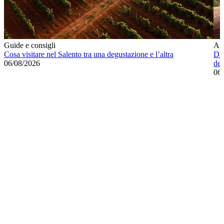
Guide e consigli
Ap
Cosa visitare nel Salento tra una degustazione e l’altra
Dal
06/08/2026
del
06