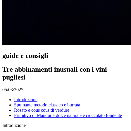
guide e consigli
Tre abbinamenti inusuali con i vini
pugliesi
05/03/2025
Introduzione
Spumante metodo classico e burrata
Rosato e cous cous di verdure
Primitivo di Manduria dolce naturale e cioccolato fondente
Introduzione