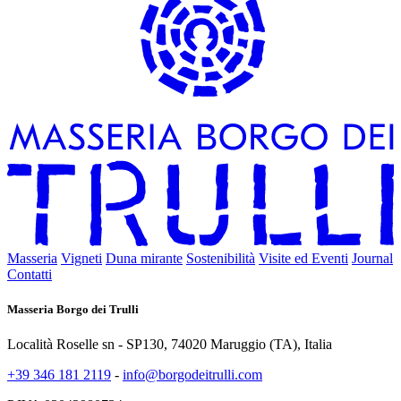
Masseria
Vigneti
Duna mirante
Sostenibilità
Visite ed Eventi
Journal
Contatti
Masseria Borgo dei Trulli
Località Roselle sn - SP130, 74020 Maruggio (TA), Italia
+39 346 181 2119
-
info@borgodeitrulli.com