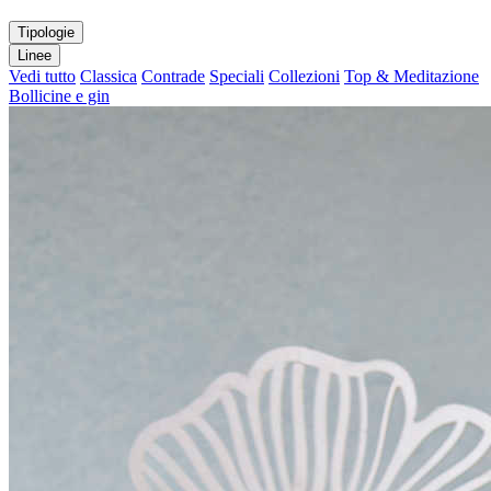
Tipologie
Linee
Vedi tutto
Classica
Contrade
Speciali
Collezioni
Top & Meditazione
Bollicine e gin