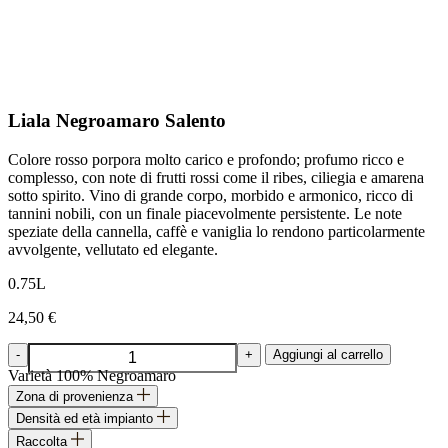
Liala
Negroamaro Salento
Colore rosso porpora molto carico e profondo; profumo ricco e
complesso, con note di frutti rossi come il ribes, ciliegia e amarena
sotto spirito. Vino di grande corpo, morbido e armonico, ricco di
tannini nobili, con un finale piacevolmente persistente. Le note
speziate della cannella, caffè e vaniglia lo rendono particolarmente
avvolgente, vellutato ed elegante.
0.75L
24,50
€
Liala
-
+
Aggiungi al carrello
Negroamaro
Varietà
100% Negroamaro
Salento
Zona di provenienza
quantità
Densità ed età impianto
Raccolta