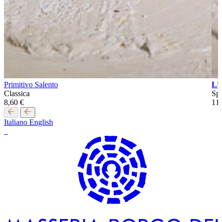
Primitivo Salento
L
Classica
Spe
8,60
€
11
Italiano
English