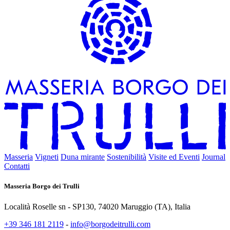
Masseria
Vigneti
Duna mirante
Sostenibilità
Visite ed Eventi
Journal
Contatti
Masseria Borgo dei Trulli
Località Roselle sn - SP130, 74020 Maruggio (TA), Italia
+39 346 181 2119
-
info@borgodeitrulli.com