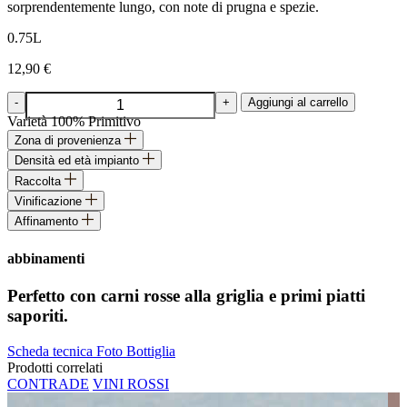
sorprendentemente lungo, con note di prugna e spezie.
0.75L
12,90
€
ROSELLE
-
+
Aggiungi al carrello
Primitivo
Varietà
100% Primitivo
di
Zona di provenienza
Manduria
Densità ed età impianto
DOP
quantità
Raccolta
Vinificazione
Affinamento
abbinamenti
Perfetto con carni rosse alla griglia e primi piatti
saporiti.
Scheda tecnica
Foto Bottiglia
Prodotti correlati
CONTRADE
VINI ROSSI