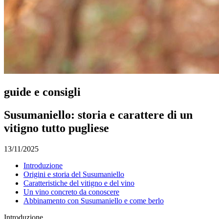
guide e consigli
Susumaniello: storia e carattere di un
vitigno tutto pugliese
13/11/2025
Introduzione
Origini e storia del Susumaniello
Caratteristiche del vitigno e del vino
Un vino concreto da conoscere
Abbinamento con Susumaniello e come berlo
Introduzione