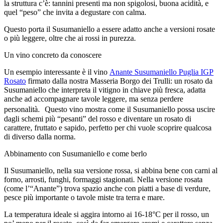
la struttura c’è: tannini presenti ma non spigolosi, buona acidità, e
quel “peso” che invita a degustare con calma.
Questo porta il Susumaniello a essere adatto anche a versioni rosate
o più leggere, oltre che ai rossi in purezza.
Un vino concreto da conoscere
Un esempio interessante è il vino
Anante Susumaniello Puglia IGP
Rosato
firmato dalla nostra Masseria Borgo dei Trulli: un rosato da
Susumaniello che interpreta il vitigno in chiave più fresca, adatta
anche ad accompagnare tavole leggere, ma senza perdere
personalità. Questo vino mostra come il Susumaniello possa uscire
dagli schemi più “pesanti” del rosso e diventare un rosato di
carattere, fruttato e sapido, perfetto per chi vuole scoprire qualcosa
di diverso dalla norma.
Abbinamento con Susumaniello e come berlo
Il Susumaniello, nella sua versione rossa, si abbina bene con carni al
forno, arrosti, funghi, formaggi stagionati. Nella versione rosata
(come l’“Anante”) trova spazio anche con piatti a base di verdure,
pesce più importante o tavole miste tra terra e mare.
La temperatura ideale si aggira intorno ai 16-18°C per il rosso, un