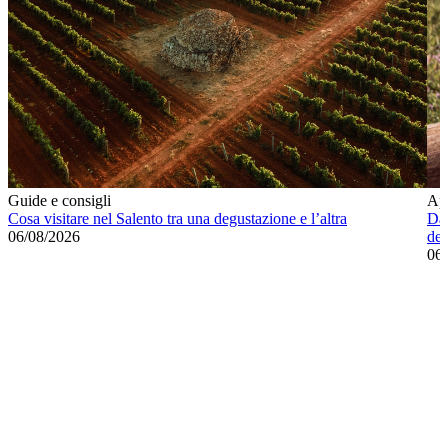
Guide e consigli
Ap
Cosa visitare nel Salento tra una degustazione e l’altra
Dal
06/08/2026
del
06