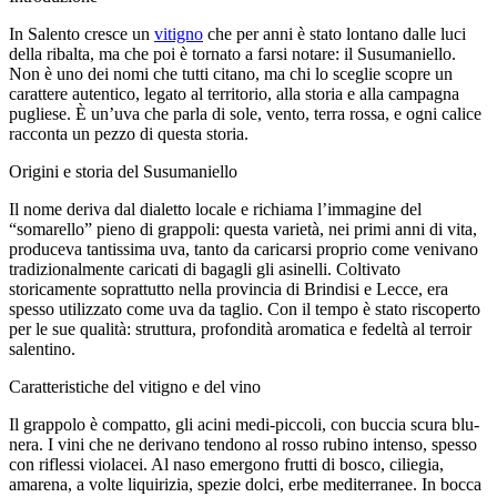
In Salento cresce un
vitigno
che per anni è stato lontano dalle luci
della ribalta, ma che poi è tornato a farsi notare: il Susumaniello.
Non è uno dei nomi che tutti citano, ma chi lo sceglie scopre un
carattere autentico, legato al territorio, alla storia e alla campagna
pugliese. È un’uva che parla di sole, vento, terra rossa, e ogni calice
racconta un pezzo di questa storia.
Origini e storia del Susumaniello
Il nome deriva dal dialetto locale e richiama l’immagine del
“somarello” pieno di grappoli: questa varietà, nei primi anni di vita,
produceva tantissima uva, tanto da caricarsi proprio come venivano
tradizionalmente caricati di bagagli gli asinelli. Coltivato
storicamente soprattutto nella provincia di Brindisi e Lecce, era
spesso utilizzato come uva da taglio. Con il tempo è stato riscoperto
per le sue qualità: struttura, profondità aromatica e fedeltà al terroir
salentino.
Caratteristiche del vitigno e del vino
Il grappolo è compatto, gli acini medi-piccoli, con buccia scura blu-
nera. I vini che ne derivano tendono al rosso rubino intenso, spesso
con riflessi violacei. Al naso emergono frutti di bosco, ciliegia,
amarena, a volte liquirizia, spezie dolci, erbe mediterranee. In bocca