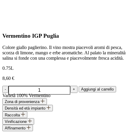
Vermentino IGP Puglia
Colore giallo paglierino. Il vino mostra piacevoli aromi di pesca,
scorza di limone, mango e erbe aromatiche. Al palato la mineralità
salina si fonde con una complessa e piacevolmente fresca acidità.
0.75L
8,60
€
Vermentino
-
+
Aggiungi al carrello
IGP
Varietà
100% Vermentino
Puglia
Zona di provenienza
quantità
Densità ed età impianto
Raccolta
Vinificazione
Affinamento