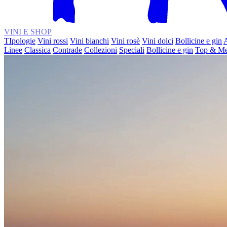
VINI E SHOP
TIpologie
Vini rossi
Vini bianchi
Vini rosè
Vini dolci
Bollicine e gin
A
Linee
Classica
Contrade
Collezioni
Speciali
Bollicine e gin
Top & Me