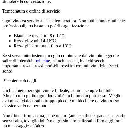
stimolare la conversazione.
Temperatura e ordine di servizio
Ogni vino va servito alla sua temperatura. Non tutti hanno cantinette
professionali, ma basta un po’ di organizzazione.
Bianchi e rosati: tra 8 e 12°C
Rossi giovani: 14-16°C
Rossi più strutturati: fino a 18°C
Se si serve tutto insieme, meglio cominciare dai vini più leggeri e
salire di intensità:
bollicine
, bianchi secchi, bianchi secchi
importanti, rosati, rossi morbidi, rossi importanti, vini dolci (se ci
sono).
Bicchieri e dettagli
Un bicchiere per ogni vino è l’ideale, ma non sempre fattibile.
Almeno uno pulito ogni due vini è un buon compromesso. Meglio
evitare calici decorati o troppo piccoli: un bicchiere da vino rosso
classico va bene per tutto.
Non dimenticare acqua, pane neutro (anche solo del pane casereccio
senza sale), tovagliolini. No a grissini aromatizzati o formaggi forti
tra un assaggio e l’altro.