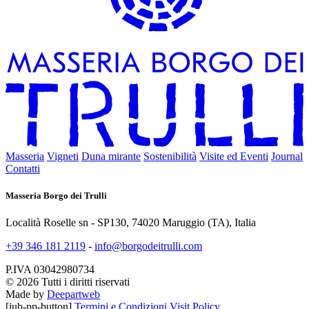
Masseria
Vigneti
Duna mirante
Sostenibilità
Visite ed Eventi
Journal
Contatti
Masseria Borgo dei Trulli
Località Roselle sn - SP130, 74020 Maruggio (TA), Italia
+39 346 181 2119
-
info@borgodeitrulli.com
P.IVA 03042980734
© 2026 Tutti i diritti riservati
Made by
Deepartweb
[iub-pp-button]
Termini e Condizioni
Visit Policy