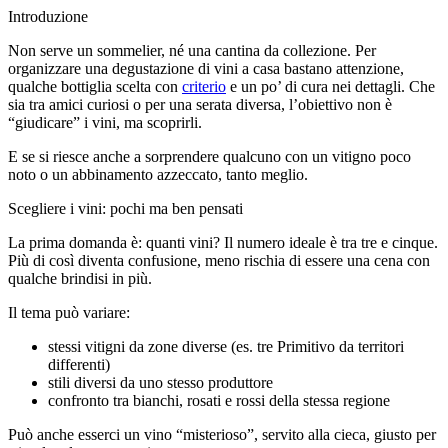
Introduzione
Non serve un sommelier, né una cantina da collezione. Per
organizzare una degustazione di vini a casa bastano attenzione,
qualche bottiglia scelta con
criterio
e un po’ di cura nei dettagli. Che
sia tra amici curiosi o per una serata diversa, l’obiettivo non è
“giudicare” i vini, ma scoprirli.
E se si riesce anche a sorprendere qualcuno con un vitigno poco
noto o un abbinamento azzeccato, tanto meglio.
Scegliere i vini: pochi ma ben pensati
La prima domanda è: quanti vini? Il numero ideale è tra tre e cinque.
Più di così diventa confusione, meno rischia di essere una cena con
qualche brindisi in più.
Il tema può variare:
stessi vitigni da zone diverse (es. tre Primitivo da territori
differenti)
stili diversi da uno stesso produttore
confronto tra bianchi, rosati e rossi della stessa regione
Può anche esserci un vino “misterioso”, servito alla cieca, giusto per